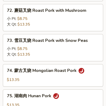
Roast
Pork
72.
72. 蘑菇叉烧 Roast Pork with Mushroom
with
蘑
Chinese
菇
小 Pt:
$8.75
Vegetable
叉
大 Qt:
$13.35
烧
Roast
73.
73. 雪豆叉烧 Roast Pork with Snow Peas
Pork
雪
with
豆
小 Pt:
$8.75
Mushroom
叉
大 Qt:
$13.35
烧
Roast
74.
74. 蒙古叉烧 Mongolian Roast Pork
Pork
蒙
with
古
$13.35
Snow
叉
Peas
烧
75.
Mongolian
75. 湖南肉 Hunan Pork
湖
Roast
南
$13.35