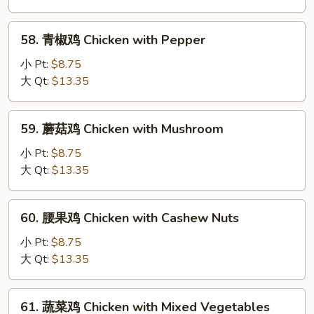
片
Moo
58.
58. 青椒鸡 Chicken with Pepper
Goo
青
Gai
椒
小 Pt:
$8.75
Pan
鸡
大 Qt:
$13.35
Chicken
with
59.
59. 蘑菇鸡 Chicken with Mushroom
Pepper
蘑
菇
小 Pt:
$8.75
鸡
大 Qt:
$13.35
Chicken
with
60.
60. 腰果鸡 Chicken with Cashew Nuts
Mushroom
腰
果
小 Pt:
$8.75
鸡
大 Qt:
$13.35
Chicken
with
61.
61. 蔬菜鸡 Chicken with Mixed Vegetables
Cashew
蔬