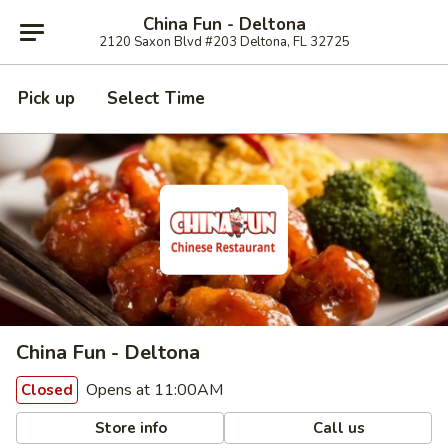
China Fun - Deltona
2120 Saxon Blvd #203 Deltona, FL 32725
Pick up
Select Time
China Fun - Deltona
Opens at 11:00AM
Closed
Store info
Call us