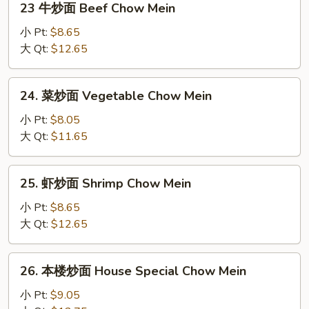
23 牛炒面 Beef Chow Mein
Pork
牛
Chow
炒
小 Pt:
$8.65
Mein
面
大 Qt:
$12.65
Beef
Chow
24.
24. 菜炒面 Vegetable Chow Mein
Mein
菜
炒
小 Pt:
$8.05
面
大 Qt:
$11.65
Vegetable
Chow
25.
25. 虾炒面 Shrimp Chow Mein
Mein
虾
炒
小 Pt:
$8.65
面
大 Qt:
$12.65
Shrimp
Chow
26.
26. 本楼炒面 House Special Chow Mein
Mein
本
楼
小 Pt:
$9.05