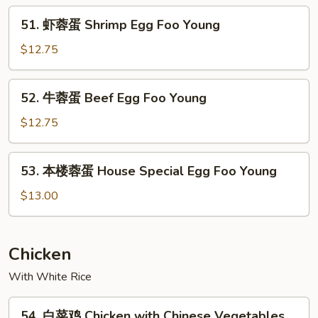
蛋
51.
51. 虾蓉蛋 Shrimp Egg Foo Young
Roast
虾
Pork
蓉
$12.75
Egg
蛋
Foo
Shrimp
52.
Young
52. 牛蓉蛋 Beef Egg Foo Young
Egg
牛
Foo
蓉
$12.75
Young
蛋
Beef
53.
53. 本楼蓉蛋 House Special Egg Foo Young
Egg
本
Foo
楼
$13.00
Young
蓉
蛋
House
Chicken
Special
With White Rice
Egg
Foo
54.
Young
54. 白菜鸡 Chicken with Chinese Vegetables