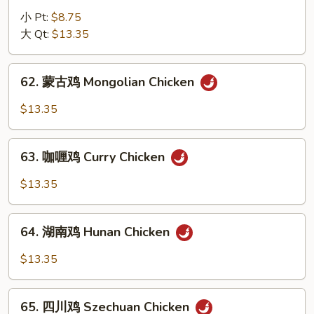
Nuts
菜
小 Pt:
$8.75
鸡
大 Qt:
$13.35
Chicken
with
62.
62. 蒙古鸡 Mongolian Chicken
Mixed
蒙
Vegetables
古
$13.35
鸡
Mongolian
63.
Chicken
63. 咖喱鸡 Curry Chicken
咖
喱
$13.35
鸡
Curry
64.
Chicken
64. 湖南鸡 Hunan Chicken
湖
南
$13.35
鸡
Hunan
65.
Chicken
65. 四川鸡 Szechuan Chicken
四