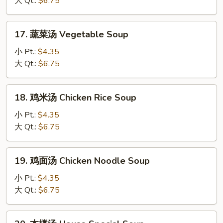
大 Qt.:
$6.75
Soup
Hot
&
17.
Sour
17. 蔬菜汤 Vegetable Soup
蔬
Soup
菜
小 Pt.:
$4.35
汤
大 Qt.:
$6.75
Vegetable
Soup
18.
18. 鸡米汤 Chicken Rice Soup
鸡
米
小 Pt.:
$4.35
汤
大 Qt.:
$6.75
Chicken
Rice
19.
19. 鸡面汤 Chicken Noodle Soup
Soup
鸡
面
小 Pt.:
$4.35
汤
大 Qt.:
$6.75
Chicken
Noodle
20.