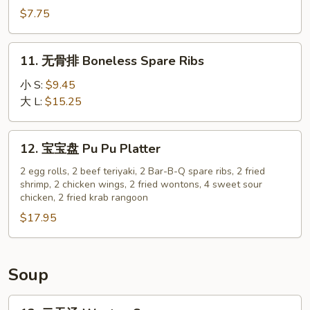
串
$7.75
Chicken
Stick
11.
11. 无骨排 Boneless Spare Ribs
(4)
无
骨
小 S:
$9.45
排
大 L:
$15.25
Boneless
Spare
12.
12. 宝宝盘 Pu Pu Platter
Ribs
宝
宝
2 egg rolls, 2 beef teriyaki, 2 Bar-B-Q spare ribs, 2 fried
shrimp, 2 chicken wings, 2 fried wontons, 4 sweet sour
盘
chicken, 2 fried krab rangoon
Pu
$17.95
Pu
Platter
Soup
13.