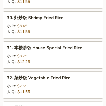
饭
大 Qt:
$11.85
Beef
Fried
30.
30. 虾炒饭 Shrimp Fried Rice
Rice
虾
炒
小 Pt:
$8.45
饭
大 Qt:
$11.85
Shrimp
Fried
31.
31. 本楼炒饭 House Special Fried Rice
Rice
本
楼
小 Pt:
$8.75
炒
大 Qt:
$12.25
饭
House
32.
32. 菜炒饭 Vegetable Fried Rice
Special
菜
Fried
炒
小 Pt:
$7.55
Rice
饭
大 Qt:
$11.55
Vegetable
Fried
33.