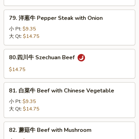
Beef
with
79.
79. 洋葱牛 Pepper Steak with Onion
Broccoli
洋
葱
小 Pt:
$9.35
牛
大 Qt:
$14.75
Pepper
Steak
80.
80.四川牛 Szechuan Beef
with
四
Onion
川
$14.75
牛
Szechuan
81.
Beef
81. 白菜牛 Beef with Chinese Vegetable
白
菜
小 Pt:
$9.35
牛
大 Qt:
$14.75
Beef
with
82.
82. 蘑菇牛 Beef with Mushroom
Chinese
蘑
Vegetable