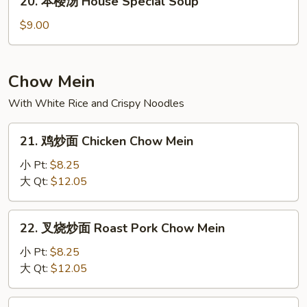
20. 本楼汤 House Special Soup
Soup
本
楼
$9.00
汤
House
Special
Chow Mein
Soup
With White Rice and Crispy Noodles
21.
21. 鸡炒面 Chicken Chow Mein
鸡
炒
小 Pt:
$8.25
面
大 Qt:
$12.05
Chicken
Chow
22.
22. 叉烧炒面 Roast Pork Chow Mein
Mein
叉
烧
小 Pt:
$8.25
炒
大 Qt:
$12.05
面
Roast
23