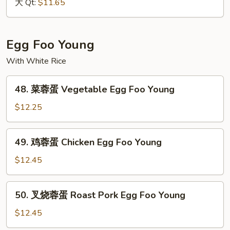
面
大 Qt:
$11.65
Vegetable
Lo
Mein
Egg Foo Young
With White Rice
48.
48. 菜蓉蛋 Vegetable Egg Foo Young
菜
蓉
$12.25
蛋
Vegetable
49.
49. 鸡蓉蛋 Chicken Egg Foo Young
Egg
鸡
Foo
蓉
$12.45
Young
蛋
Chicken
50.
50. 叉烧蓉蛋 Roast Pork Egg Foo Young
Egg
叉
Foo
烧
$12.45
Young
蓉