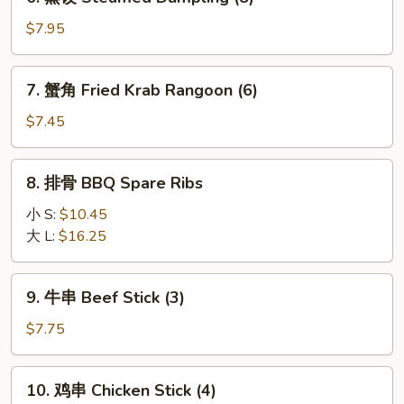
蒸
饺
$7.95
Steamed
Dumpling
7.
7. 蟹角 Fried Krab Rangoon (6)
(8)
蟹
角
$7.45
Fried
Krab
8.
8. 排骨 BBQ Spare Ribs
Rangoon
排
(6)
骨
小 S:
$10.45
BBQ
大 L:
$16.25
Spare
Ribs
9.
9. 牛串 Beef Stick (3)
牛
串
$7.75
Beef
Stick
10.
10. 鸡串 Chicken Stick (4)
(3)
鸡