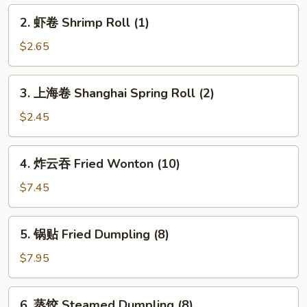
Roll
2.
2. 虾卷 Shrimp Roll (1)
(1)
虾
卷
$2.65
Shrimp
Roll
3.
3. 上海卷 Shanghai Spring Roll (2)
(1)
上
海
$2.45
卷
Shanghai
4.
4. 炸云吞 Fried Wonton (10)
Spring
炸
Roll
云
$7.45
(2)
吞
Fried
5.
5. 锅贴 Fried Dumpling (8)
Wonton
锅
(10)
贴
$7.95
Fried
Dumpling
6.
6. 蒸饺 Steamed Dumpling (8)
(8)