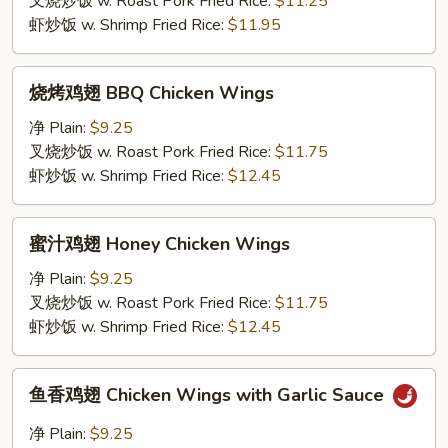
叉烧炒饭 w. Roast Pork Fried Rice:
$11.25
Baby
虾炒饭 w. Shrimp Fried Rice:
$11.95
Shrimp
烧
烧烤鸡翅 BBQ Chicken Wings
烤
鸡
净 Plain:
$9.25
翅
叉烧炒饭 w. Roast Pork Fried Rice:
$11.75
BBQ
虾炒饭 w. Shrimp Fried Rice:
$12.45
Chicken
Wings
蜜
蜜汁鸡翅 Honey Chicken Wings
汁
鸡
净 Plain:
$9.25
翅
叉烧炒饭 w. Roast Pork Fried Rice:
$11.75
Honey
虾炒饭 w. Shrimp Fried Rice:
$12.45
Chicken
Wings
鱼
鱼香鸡翅 Chicken Wings with Garlic Sauce
香
鸡
净 Plain:
$9.25