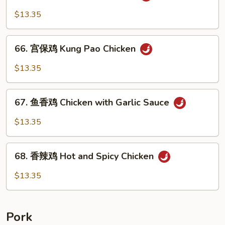
川
$13.35
鸡
Szechuan
66.
Chicken
66. 宫保鸡 Kung Pao Chicken
宫
保
$13.35
鸡
Kung
67.
Pao
67. 鱼香鸡 Chicken with Garlic Sauce
鱼
Chicken
香
$13.35
鸡
Chicken
68.
with
68. 香辣鸡 Hot and Spicy Chicken
香
Garlic
辣
$13.35
Sauce
鸡
Hot
and
Pork
Spicy