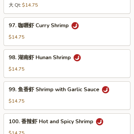
虾
大 Qt:
$14.75
Shrimp
with
97.
97. 咖喱虾 Curry Shrimp
Cashew
咖
Nuts
喱
$14.75
虾
Curry
98.
Shrimp
98. 湖南虾 Hunan Shrimp
湖
南
$14.75
虾
Hunan
99.
Shrimp
99. 鱼香虾 Shrimp with Garlic Sauce
鱼
香
$14.75
虾
Shrimp
100.
with
100. 香辣虾 Hot and Spicy Shrimp
香
Garlic
辣
$14.75