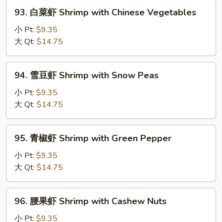
with
93.
93. 白菜虾 Shrimp with Chinese Vegetables
Lobster
白
Sauce
菜
小 Pt:
$9.35
虾
大 Qt:
$14.75
Shrimp
with
94.
94. 雪豆虾 Shrimp with Snow Peas
Chinese
雪
Vegetables
豆
小 Pt:
$9.35
虾
大 Qt:
$14.75
Shrimp
with
95.
95. 青椒虾 Shrimp with Green Pepper
Snow
青
Peas
椒
小 Pt:
$9.35
虾
大 Qt:
$14.75
Shrimp
with
96.
96. 腰果虾 Shrimp with Cashew Nuts
Green
腰
Pepper
果
小 Pt:
$9.35