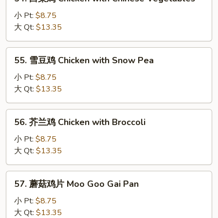
白
菜
小 Pt:
$8.75
鸡
大 Qt:
$13.35
Chicken
with
55.
55. 雪豆鸡 Chicken with Snow Pea
Chinese
雪
Vegetables
豆
小 Pt:
$8.75
鸡
大 Qt:
$13.35
Chicken
with
56.
56. 芥兰鸡 Chicken with Broccoli
Snow
芥
Pea
兰
小 Pt:
$8.75
鸡
大 Qt:
$13.35
Chicken
with
57.
57. 蘑菇鸡片 Moo Goo Gai Pan
Broccoli
蘑
菇
小 Pt:
$8.75
鸡
大 Qt:
$13.35