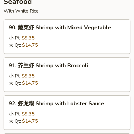
Seafood
Spicy
Beef
With White Rice
90.
90. 蔬菜虾 Shrimp with Mixed Vegetable
蔬
菜
小 Pt:
$9.35
虾
大 Qt:
$14.75
Shrimp
with
91.
91. 芥兰虾 Shrimp with Broccoli
Mixed
芥
Vegetable
兰
小 Pt:
$9.35
虾
大 Qt:
$14.75
Shrimp
with
92.
92. 虾龙糊 Shrimp with Lobster Sauce
Broccoli
虾
龙
小 Pt:
$9.35
糊
大 Qt:
$14.75
Shrimp