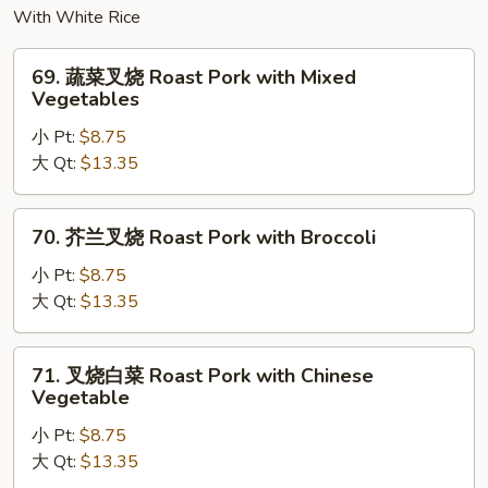
Chicken
With White Rice
69.
69. 蔬菜叉烧 Roast Pork with Mixed
蔬
Vegetables
菜
小 Pt:
$8.75
叉
大 Qt:
$13.35
烧
Roast
Pork
70.
70. 芥兰叉烧 Roast Pork with Broccoli
with
芥
Mixed
兰
小 Pt:
$8.75
Vegetables
叉
大 Qt:
$13.35
烧
Roast
71.
71. 叉烧白菜 Roast Pork with Chinese
Pork
叉
Vegetable
with
烧
Broccoli
小 Pt:
$8.75
白
大 Qt:
$13.35
菜