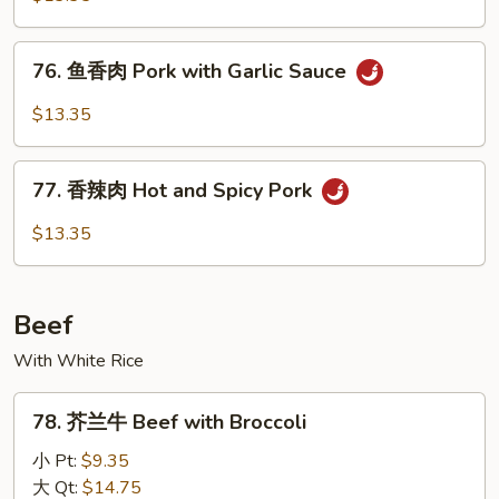
Pork
肉
Hunan
76.
Pork
76. 鱼香肉 Pork with Garlic Sauce
鱼
香
$13.35
肉
Pork
77.
with
77. 香辣肉 Hot and Spicy Pork
香
Garlic
辣
$13.35
Sauce
肉
Hot
and
Beef
Spicy
Pork
With White Rice
78.
78. 芥兰牛 Beef with Broccoli
芥
兰
小 Pt:
$9.35
牛
大 Qt:
$14.75