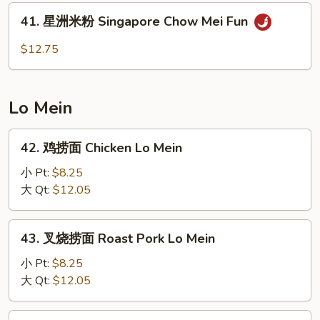
Fun
Vegetable
41.
41. 星洲米粉 Singapore Chow Mei Fun
Mei
星
Fun
洲
$12.75
米
粉
Singapore
Lo Mein
Chow
Mei
42.
42. 鸡捞面 Chicken Lo Mein
Fun
鸡
捞
小 Pt:
$8.25
面
大 Qt:
$12.05
Chicken
Lo
43.
43. 叉烧捞面 Roast Pork Lo Mein
Mein
叉
烧
小 Pt:
$8.25
捞
大 Qt:
$12.05
面
Roast
44.