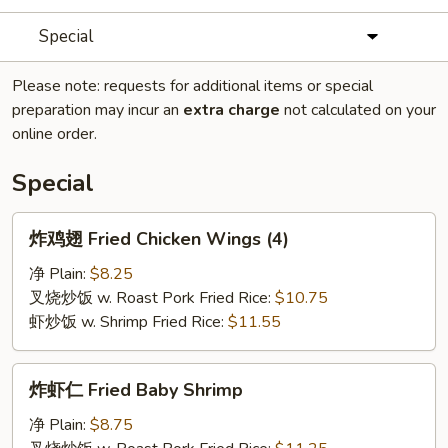
Special
Please note: requests for additional items or special
preparation may incur an
extra charge
not calculated on your
online order.
Special
炸
炸鸡翅 Fried Chicken Wings (4)
鸡
翅
净 Plain:
$8.25
Fried
叉烧炒饭 w. Roast Pork Fried Rice:
$10.75
Chicken
虾炒饭 w. Shrimp Fried Rice:
$11.55
Wings
(4)
炸
炸虾仁 Fried Baby Shrimp
虾
仁
净 Plain:
$8.75
Fried