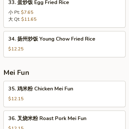
33. 蛋炒饭 Egg Fried Rice
Rice
蛋
炒
小 Pt:
$7.65
饭
大 Qt:
$11.65
Egg
Fried
34.
34. 扬州炒饭 Young Chow Fried Rice
Rice
扬
州
$12.25
炒
饭
Young
Mei Fun
Chow
Fried
35.
35. 鸡米粉 Chicken Mei Fun
Rice
鸡
米
$12.15
粉
Chicken
36.
36. 叉烧米粉 Roast Pork Mei Fun
Mei
叉
Fun
烧
$12.15