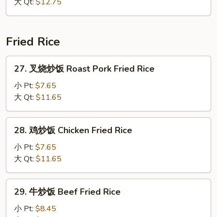
炒
大 Qt:
$12.75
面
House
Special
Fried Rice
Chow
Mein
27.
27. 叉烧炒饭 Roast Pork Fried Rice
叉
烧
小 Pt:
$7.65
炒
大 Qt:
$11.65
饭
Roast
28.
28. 鸡炒饭 Chicken Fried Rice
Pork
鸡
Fried
炒
小 Pt:
$7.65
Rice
饭
大 Qt:
$11.65
Chicken
Fried
29.
29. 牛炒饭 Beef Fried Rice
Rice
牛
炒
小 Pt:
$8.45