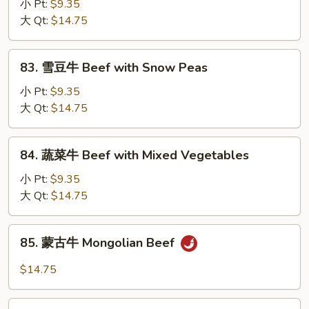
菇
小 Pt:
$9.35
牛
大 Qt:
$14.75
Beef
with
83.
83. 雪豆牛 Beef with Snow Peas
Mushroom
雪
豆
小 Pt:
$9.35
牛
大 Qt:
$14.75
Beef
with
84.
84. 蔬菜牛 Beef with Mixed Vegetables
Snow
蔬
Peas
菜
小 Pt:
$9.35
牛
大 Qt:
$14.75
Beef
with
85.
85. 蒙古牛 Mongolian Beef
Mixed
蒙
Vegetables
古
$14.75
牛
Mongolian
86.