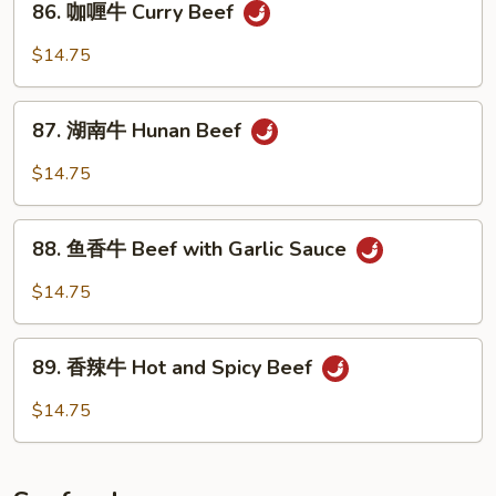
Beef
86. 咖喱牛 Curry Beef
咖
喱
$14.75
牛
Curry
87.
Beef
87. 湖南牛 Hunan Beef
湖
南
$14.75
牛
Hunan
88.
Beef
88. 鱼香牛 Beef with Garlic Sauce
鱼
香
$14.75
牛
Beef
89.
with
89. 香辣牛 Hot and Spicy Beef
香
Garlic
辣
$14.75
Sauce
牛
Hot
and