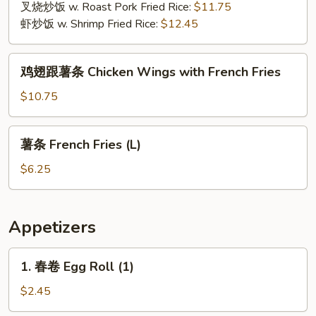
翅
叉烧炒饭 w. Roast Pork Fried Rice:
$11.75
Chicken
虾炒饭 w. Shrimp Fried Rice:
$12.45
Wings
with
鸡
Garlic
鸡翅跟薯条 Chicken Wings with French Fries
翅
Sauce
跟
$10.75
薯
条
薯
薯条 French Fries (L)
Chicken
条
Wings
French
$6.25
with
Fries
French
(L)
Fries
Appetizers
1.
1. 春卷 Egg Roll (1)
春
卷
$2.45
Egg